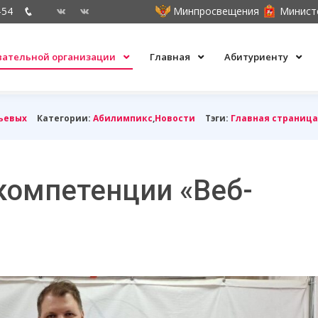
-54
Минпросвещения
Минист
овательной организации
Главная
Абитуриенту
ьевых
Категории:
Абилимпикс
,
Новости
Тэги:
Главная страница
компетенции «Веб-