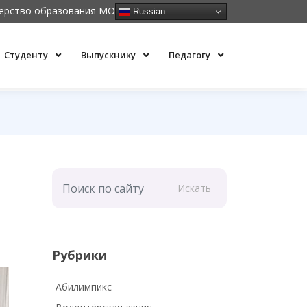
ерство образования МО
Russian
Студенту
Выпускнику
Педагогу
Искать
Рубрики
Абилимпикс