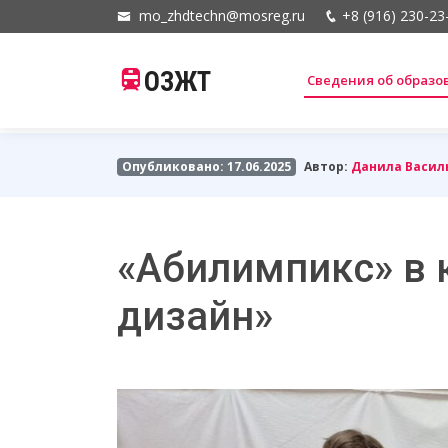
mo_zhdtechn@mosreg.ru
+8 (916) 230-23
ОЗЖТ
Сведения об образ
Опубликовано: 17.06.2025
Автор:
Данила Васил
«Абилимпикс» в 
дизайн»