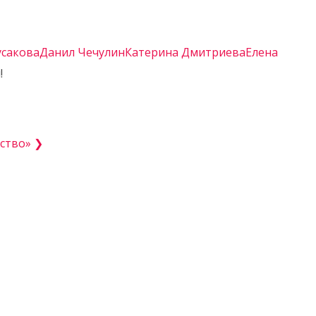
усакова
Данил Чечулин
Катерина Дмитриева
Елена
!
тство» ❯