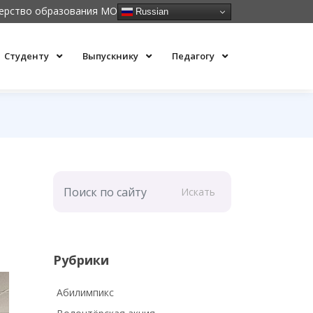
ерство образования МО
Russian
Студенту
Выпускнику
Педагогу
Искать
Рубрики
Абилимпикс