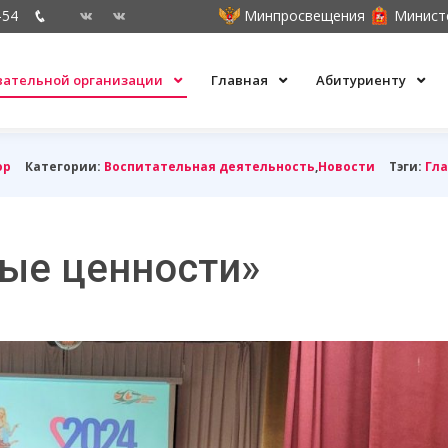
-54
Минпросвещения
Минист
овательной организации
Главная
Абитуриенту
ор
Категории:
Воспитательная деятельность
,
Новости
Тэги:
Гла
ые ценности»