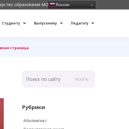
ерство образования МО
Russian
Студенту
Выпускнику
Педагогу
вная страница
Искать
Рубрики
Абилимпикс