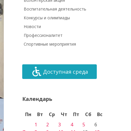
Волонтёрская акция
Воспитательная деятельность
Конкурсы и олимпиады
Новости
Профессионалитет
Спортивные мероприятия
Доступная среда
Календарь
Пн
Вт
Ср
Чт
Пт
Сб
Вс
1
2
3
4
5
6