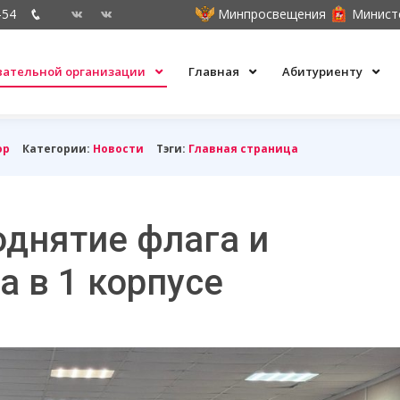
-54
Минпросвещения
Минист
овательной организации
Главная
Абитуриенту
ор
Категории:
Новости
Тэги:
Главная страница
днятие флага и
а в 1 корпусе