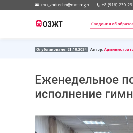
mo_zhdtechn@mosreg.ru
+8 (916) 230-23
ОЗЖТ
Сведения об образ
Опубликовано: 21.10.2024
Автор:
Администрат
Еженедельное по
исполнение гимн