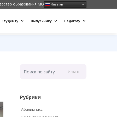
ерство образования МО
Russian
Студенту
Выпускнику
Педагогу
Искать
Рубрики
Абилимпикс