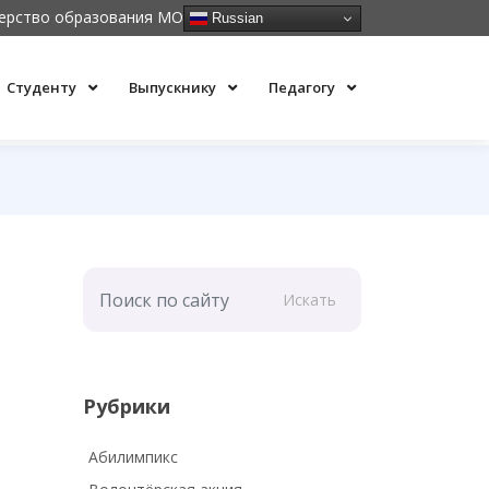
ерство образования МО
Russian
Студенту
Выпускнику
Педагогу
Искать
Рубрики
Абилимпикс