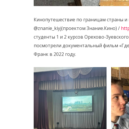
Кинопутешествие по границам страны и и
@znanie_kiyj(проектом Знание.Кино) /
htt
студенты 1 и 2 курсов Орехово-Зуевског
посмотрели документальный фильм «Где
Франк в 2022 году.