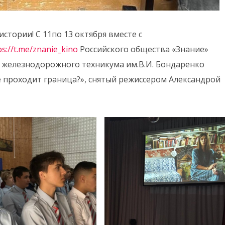
стории! С 11по 13 октября вместе с
ps://t.me/znanie_kino
Российского общества «Знание»
о железнодорожного техникума им.В.И. Бондаренко
 проходит граница?», снятый режиссером Александрой