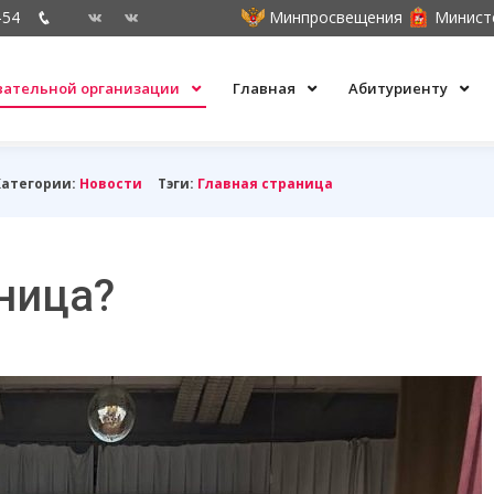
-54
Минпросвещения
Минист
овательной организации
Главная
Абитуриенту
Категории:
Новости
Тэги:
Главная страница
аница?