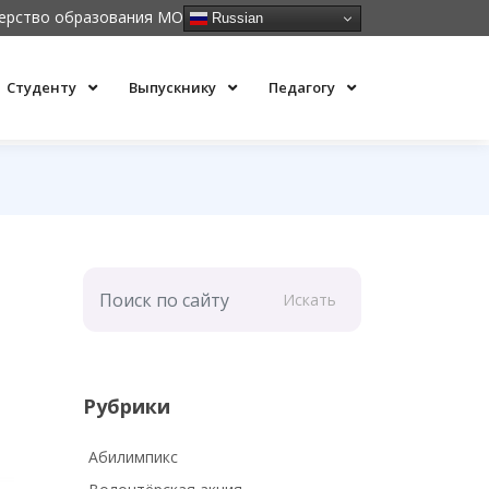
ерство образования МО
Russian
Студенту
Выпускнику
Педагогу
Искать
Рубрики
Абилимпикс