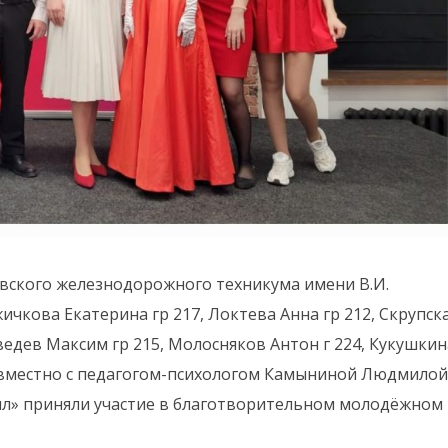
евского железнодорожного техникума имени В.И.
ичкова Екатерина гр 217, Локтева Анна гр 212, Скрупск
ведев Максим гр 215, Молосняков Антон г 224, Кукушкин
 совместно с педагогом-психологом Камыниной Людмилой
л» приняли участие в благотворительном молодёжном