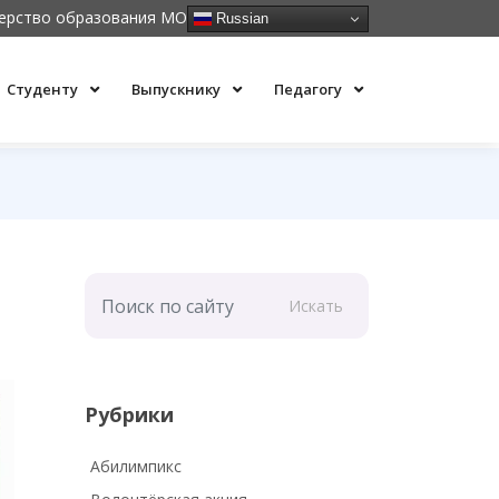
ерство образования МО
Russian
Студенту
Выпускнику
Педагогу
Искать
Рубрики
Абилимпикс