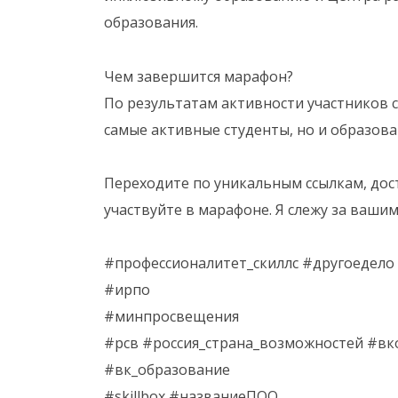
образования.
Чем завершится марафон?
По результатам активности участников 
самые активные студенты, но и образов
Переходите по уникальным ссылкам, до
участвуйте в марафоне. Я слежу за вашим
#профессионалитет_скиллс #другоедело
#ирпо
#минпросвещения
#рсв #россия_страна_возможностей #вк
#вк_образование
#skillbox #названиеПОО