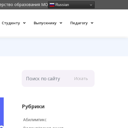
ерство образования МО
Russian
Студенту
Выпускнику
Педагогу
Искать
Рубрики
Абилимпикс