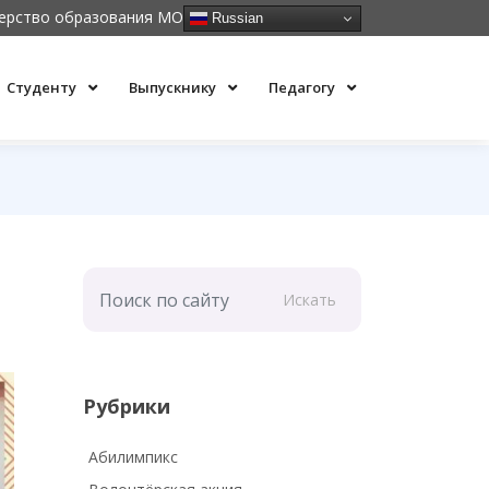
ерство образования МО
Russian
Студенту
Выпускнику
Педагогу
Искать
Рубрики
Абилимпикс