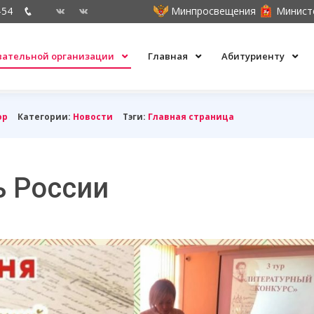
-54
Минпросвещения
Минист
овательной организации
Главная
Абитуриенту
ор
Категории:
Новости
Тэги:
Главная страница
ь России