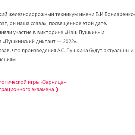
ский железнодорожный техникум имени В.И.Бондаренко
т, он наша слава», посвященное этой дате.
иняли участие в викторине «Наш Пушкин» и
 «Пушкинский диктант — 2022».
азав, что произведения А.С. Пушкина будут актуальны и
лениям.
иотической игры «Зарница»
трационного экзамена ❯