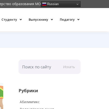
ерство образования МО
Russian
Студенту
Выпускнику
Педагогу
Искать
Рубрики
Абилимпикс