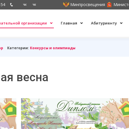
-54
Минпросвещения
Минист
овательной организации
Главная
Абитуриенту
ор
Категории:
Конкурсы и олимпиады
ная весна