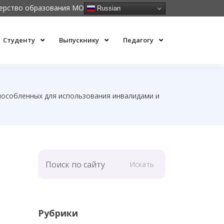
ерство образования МО
Russian
Студенту
Выпускнику
Педагогу
способленных для использования инвалидами и
Искать
Рубрики