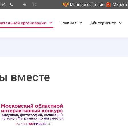
-54
Минпросвещения
Минист
овательной организации
Главная
Абитуриенту
ы вместе