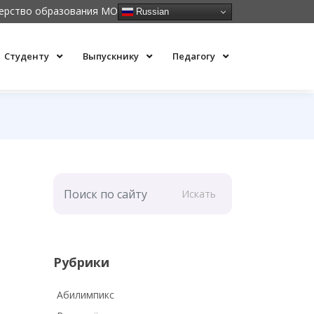
ерство образования МО
Russian
Студенту
Выпускнику
Педагогу
Искать
Рубрики
Абилимпикс