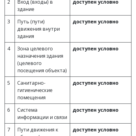
2
Вход (входы) в
доступен условно
здание
3
Путь (пути)
доступен условно
движения внутри
здания
4
Зона целевого
доступен условно
назначения здания
(целевого
посещения объекта)
5
Санитарно-
доступен условно
гигиенические
помещения
6
Система
доступен условно
информации и связи
7
Пути движения к
доступен условно