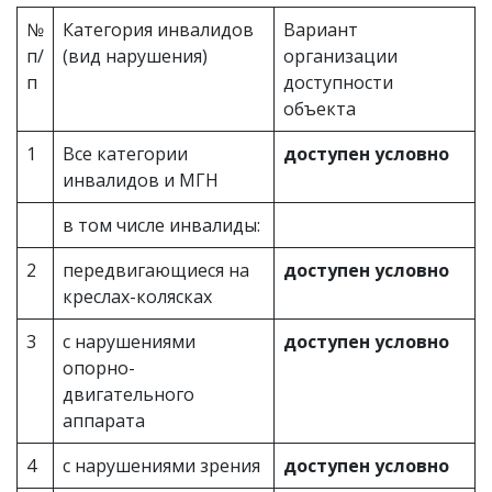
№
Категория инвалидов
Вариант
п/
(вид нарушения)
организации
п
доступности
объекта
1
Все категории
доступен условно
инвалидов и МГН
в том числе инвалиды:
2
передвигающиеся на
доступен условно
креслах-колясках
3
с нарушениями
доступен условно
опорно-
двигательного
аппарата
4
с нарушениями зрения
доступен условно