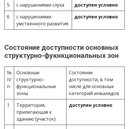
5
с нарушениями слуха
доступен условно
6
с нарушениями
доступен условно
умственного развития
Состояние доступности основных
структурно-фукнкциональных зон
№
Основные
Состояние
п/
структурно-
доступности, в том
п
функциональные
числе для основных
зоны
категорий инвалидов
1
Территория,
доступен условно
прилегающая к
зданию (участок)