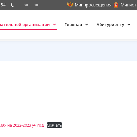
-54
Минпросвещения
Минист
овательной организации
Главная
Абитуриенту
х на 2022-2023 уч.год
Скачать