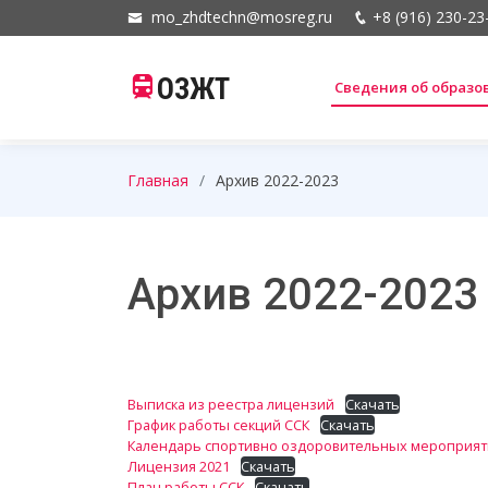
mo_zhdtechn@mosreg.ru
+8 (916) 230-23
ОЗЖТ
Сведения об образ
Главная
Архив 2022-2023
Архив 2022-2023
Выписка из реестра лицензий
Скачать
График работы секций ССК
Скачать
Календарь спортивно оздоровительных мероприятия
Лицензия 2021
Скачать
План работы ССК
Скачать