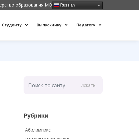
ерство образования МО
Russian
Студенту
Выпускнику
Педагогу
Искать
Рубрики
Абилимпикс