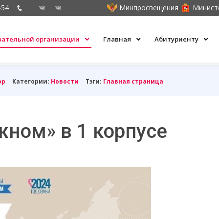
-54
Минпросвещения
Минист
овательной организации
Главная
Абитуриенту
ор
Категории:
Новости
Тэги:
Главная страница
жном» в 1 корпусе